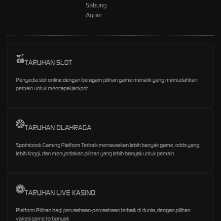
Sabung
Ayam
TARUHAN SLOT
Penyedia slot online dengan beragam pilihan game menarik yang memudahkan
pemain untuk mencapai jackpot
TARUHAN OLAHRAGA
Sportsbook Gaming Platform Terbaik menawarkan lebih banyak game, odds yang
lebih tinggi, dan menyediakan pilihan yang lebih banyak untuk pemain.
TARUHAN LIVE KASINO
Platform Pilihan bagi perusahaan-perusahaan terbaik di dunia, dengan pilihan
variasi game terbanyak