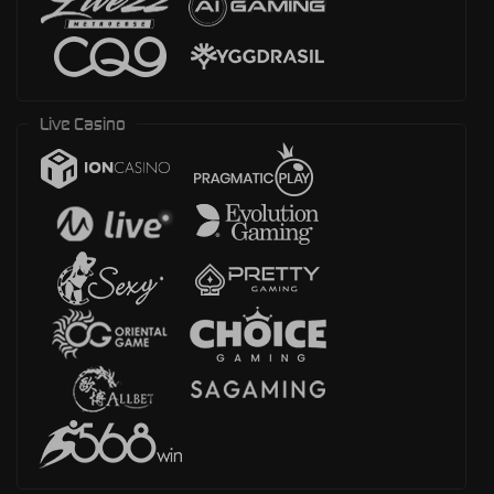
Live Casino