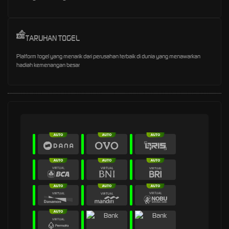
TARUHAN TOGEL
Platform togel yang menarik dari perusahan terbaik di dunia yang menawarkan
hadiah kemenangan besar