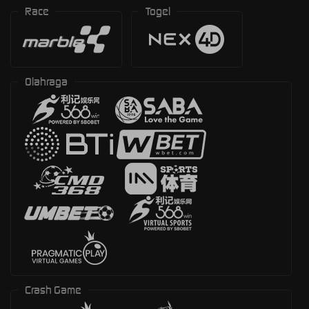
Race
Togel
Olahraga
Crash Game