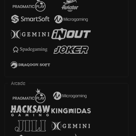
Arcade