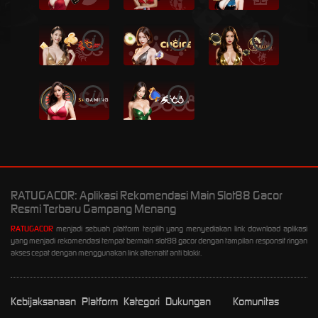
i
i
i
i
i
RATUGACOR: Aplikasi Rekomendasi Main Slot88 Gacor
Resmi Terbaru Gampang Menang
RATUGACOR
menjadi sebuah platform terpilih yang menyediakan link download aplikasi
yang menjadi rekomendasi tempat bermain slot88 gacor dengan tampilan responsif ringan
akses cepat dengan menggunakan link alternatif anti blokir.
Kebijaksanaan
Platform
Kategori
Dukungan
Komunitas