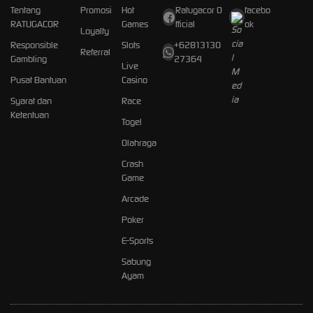
Tentang
Promosi
Hot
Ratugacor O
facebo
RATUGACOR
Games
fficial
ok
Loyalty
Responsible
Slots
+62813130
Referral
Gambling
27364
Live
Pusat Bantuan
Casino
Syarat dan
Race
Ketentuan
Togel
Olahraga
Crash
Game
Arcade
Poker
E-Sports
Sabung
Ayam