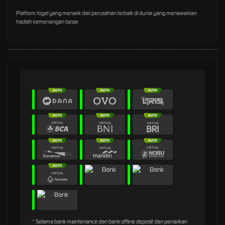
Platform togel yang menarik dari perusahan terbaik di dunia yang menawarkan
hadiah kemenangan besar
* Selama bank maintenance dan bank offline deposit dan penarikan