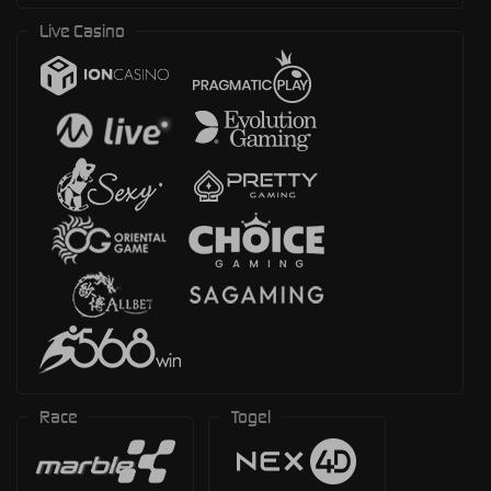
Live Casino
Race
Togel