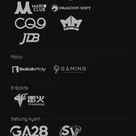
Poker
E-Sports
Sabung Ayam