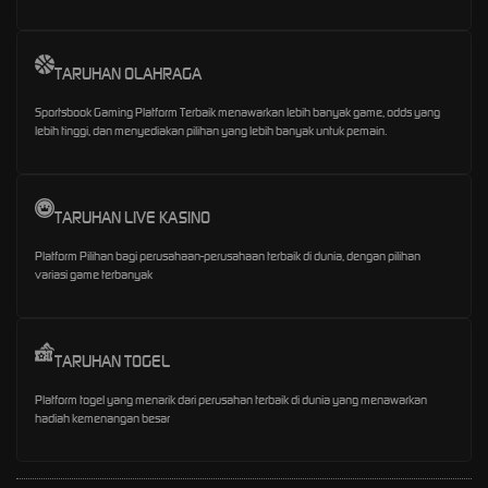
TARUHAN OLAHRAGA
Sportsbook Gaming Platform Terbaik menawarkan lebih banyak game, odds yang
lebih tinggi, dan menyediakan pilihan yang lebih banyak untuk pemain.
TARUHAN LIVE KASINO
Platform Pilihan bagi perusahaan-perusahaan terbaik di dunia, dengan pilihan
variasi game terbanyak
TARUHAN TOGEL
Platform togel yang menarik dari perusahan terbaik di dunia yang menawarkan
hadiah kemenangan besar