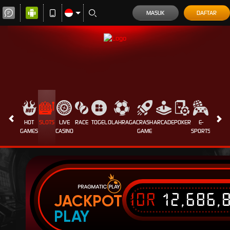
MASUK
DAFTAR
HOT
SLOTS
LIVE
RACE
TOGEL
OLAHRAGA
CRASH
ARCADE
POKER
E-
SABUN
GAMES
CASINO
GAME
SPORTS
AYAM
IDR
12,686,
JACKPOT
PLAY