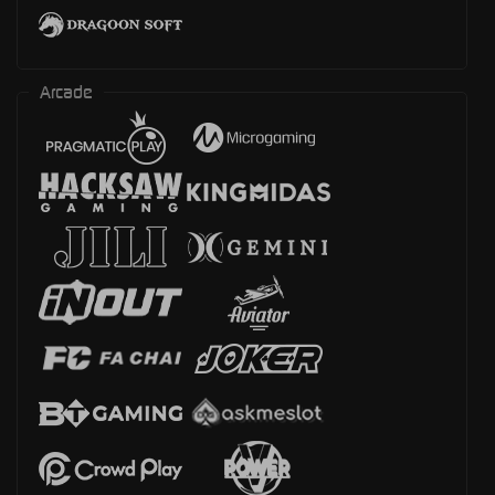
Arcade