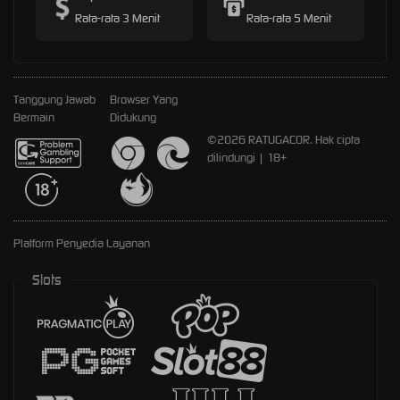
Rata-rata 3 Menit
Rata-rata 5 Menit
Tanggung Jawab
Browser Yang
Bermain
Didukung
©2026 RATUGACOR. Hak cipta
dilindungi | 18+
Platform Penyedia Layanan
Slots