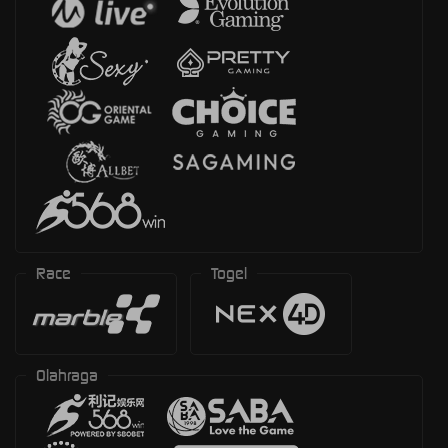
Race
Togel
Olahraga